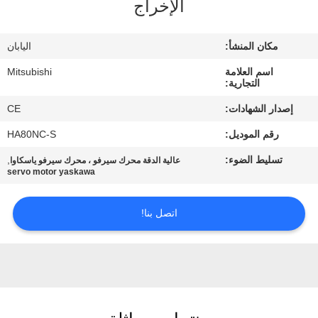
الإخراج
مراقبة
مكان المنشأ:
اليابان
الجودة
اسم العلامة
Mitsubishi
التجارية:
اتصل
إصدار الشهادات:
CE
بنا
رقم الموديل:
HA80NC-S
تسليط الضوء:
,
عالية الدقة محرك سيرفو ، محرك سيرفو ياسكاوا
اطلب
servo motor yaskawa
اقتباس
اتصل بنا!
خريطة
الموقع
PRIVACY