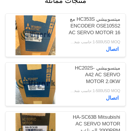
منتجات مماثلة
POLICY
ميتسوبيشي HC353S مع
ENCODER OSE105S2
AC SERVO MOTOR 16
AMP 115V 3000 R /
1-500USD MOQ:حاسب شخصي 1
MIN 3.5 KW NO
اتصال
BRAKE NEW
ميتسوبيشي HC202S-
A42 AC SERVO
MOTOR 2.0KW
2000RPM W /
1-500USD MOQ:حاسب شخصي 1
ABSOLUTE ENCODER
اتصال
NEW
HA-SC63B Mitsubishi
AC SERVO MOTOR
2000RPM الصناعية