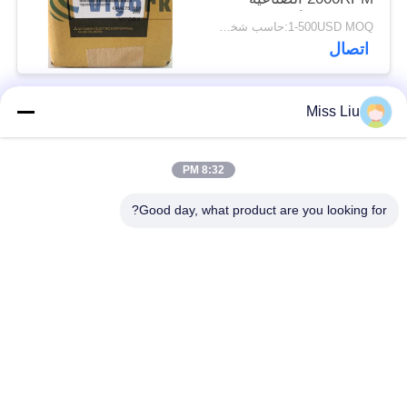
الجديدة والأصلية
1-500USD MOQ:حاسب شخصي 1
اتصال
Miss Liu
فئات شعبية
جميع
8:32 PM
موتور servo الصناعية
ac محرك servo
Good day, what product are you looking for?
محركات المؤازرة
AC مضاعفات
الصناعية
مضاعفات
Modicon Quantum
العاكس تردد متغير
PLC
وحدة إخراج المدخلات
شاشة لمس HMI