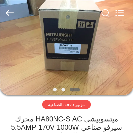
Shenzhen
Viyork
Technology
Co.,
LTD.
All
Rights
Reserved.
الصفحة
الرئيسية
منتجات
معلومات
عنا
موتور servo الصناعية
جولة
في
ميتسوبيشي HA80NC-S AC محرك
سيرفو صناعي 5.5AMP 170V 1000W
المعمل