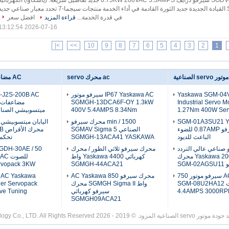
ياسكاوا SGDV-5R5A11A سيرفو درايف 0.75KW 200VAC 5.5AMPS جديد تفاصيل سريعة: (ياسكاوا) الكهربائي
SGDV-5R5A11A القيادة الجديدة جديد الثورة القادمة في أداء الخدمة منتجات سيجما-7 تحدد معيار صناعي جد
في قدرة الخدمة...
قراءة المزيد
افضل سعر
2026-07-16 13:12:54
>|
>>
10
9
8
7
6
5
4
3
2
1
موتور servo الصناعية
ac محرك servo
AC مضاعفات مضاعفات
Yaskawa SGM-04
IP67 Yaskawa AC سيرفو موتور
Industrial Servo M
SGMGH-13DCA6F-OY 1.3kW
مضاعفات 
1.27Nm 400W Ser
400V 5.4AMPS 8.34Nm
ميتسوبيشي الصناعي 2000
SGM-01A3SU21 Y
1500 / min محرك سيرفو
محرك سيرفو 0.87AMP للضوء
الصناعي SGMAV Sigma 5
محر
الباعث للديود
SGMGH-13ACA41 YASKAWA
تحكم ا
صناعي عالي التردد
محرك سيرفو ثلاثي الطور / محرك
Yaskawa 200W AC محرك
كهربائي Yaskawa 4400 واط
SGM-
SGMGH-44ACA21
rvopack 3KW
AC Yaskawa سيرفو موتور 750
محرك سيرفو AC Yaskawa 850
AC Yaskawa
واط 200 فولت SGM-08U2HA12
واط SGMGH Sigma II محرك
ier Servopack
4.4AMPS 3000R
سيرفو كهربائي
ve Tuning
SGMGH09ACA21
 - 2026 Shenzhen Viyork Technology Co., LTD. All Rights Reserved.