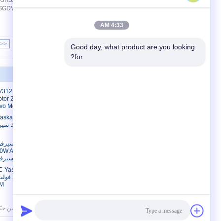
4:33 AM
<<
|<
Page 1 of 179
Good day, what product are you looking 
for?
معلومات عنا
معلومات عنا
V312
otor 200 Volt
جولة في المعمل
vo Motor
مراقبة الجودة
askawa AC
محرك سيرفو 
سيرفو 02AGSU11
PM
سياسة الخصوصية
| الصين جيّد جودة موتور servo الصناعية المزود. © 2019