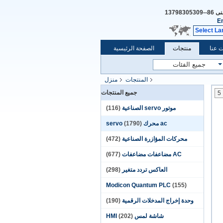
فنى
86--13798305309
E
Select L
 عنا
منتجات
الصفحة الرئيسية
المنتجات
منزل
جميع المنتجات
5
موتور servo الصناعية
(116)
ac محرك servo
(1790)
محركات المؤازرة الصناعية
(472)
AC مضاعفات مضاعفات
(677)
العاكس تردد متغير
(298)
Modicon Quantum PLC
(155)
وحدة إخراج المدخلات الرقمية
(190)
شاشة لمس HMI
(202)