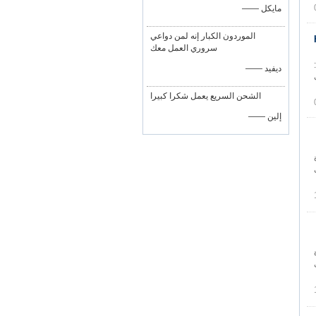
—— مايكل
الموردون الكبار إنه لمن دواعي
سروري العمل معك
ة:
—— ديفيد
ف
الشحن السريع يعمل شكرا كبيرا
—— إلين
القيادة
ت
ديدة
ت