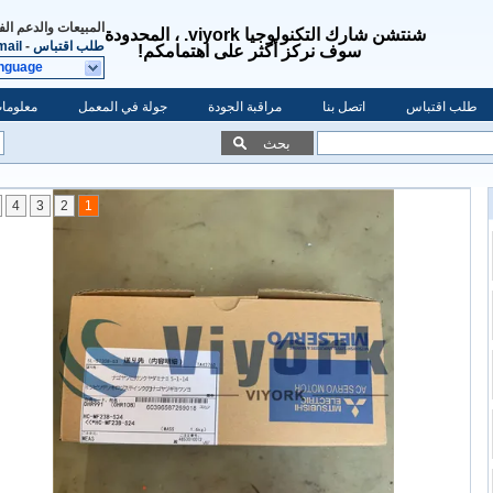
المبيعات والدعم ال
شنتشن شارك التكنولوجيا viyork. ، المحدودة
طلب اقتباس
-
mail
سوف نركز أكثر على اهتمامكم!
anguage
طلب اقتباس
اتصل بنا
مراقبة الجودة
جولة في المعمل
معلومات
بحث
4
3
2
1