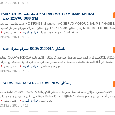
2021-09-18 09:22:23
HC-KFS43B Mitsubishi AC SERVO MOTOR 2.3AMP 3-PHASE
129VAC 3000RPM جديد
HC-KFS43B Mitsubishi AC SERVO MOTOR 2.3AMP 3-PHASE 129VAC 3000RPM جديد تفاصيل سريع
الشركة المصنعة: Mitsubishi Electric رقم المنتج: HC-KFS43B نوع المنتج: محرك سيرفو بفرامل تصني
الطاقة: 0.4 كيلو واط جهد الإمدا...
قراءة المزيد
افضل سعر
2021-09-18 09:28:41
ياسكاوا SGDV-210D01A سيرفو محرك جديد
ياسكاواSGDV-210D01Aسيرفو درايف جديد تفاصيل سريعة: (ياسكاوا) الكهربائية SGDV-210D01A 
الجديدة جديد الثورة القادمة في أداء الخدمة منتجات سيجما-7 تحدد معيار صناعي جديد في قدرة الخدمة، مع ميزا
تعزز سمعة ياس...
قراءة المزيد
افضل سعر
2026-07-16 13:13:42
ياسكاوا SGDV-180A01A SERVO DIRVE NEW
ياسكاوا SGDV-180A01A محرك مؤازر جديد تفاصيل سريعة: ياسكاوا الكهربائية SGDV-180A01A قيادة ج
جديد الثورة القادمة في أداء المؤازرة تضع منتجات Sigma-7 معيارًا صناعيًا جديدًا في القدرة المؤازرة، مع ميزا
تعزز سم...
قراءة المزيد
افضل سعر
2026-07-16 13:13:35