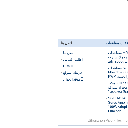
ة
يد
اتصل بنا
MR-J2S-200B AC مضاعفات
اتصل بنا
محرك سيرفو
اطلب اقتباس
 واط
E-Mail
اليابان ميتسوبيشي AC مضاعفات
ك الأقراص MR-J2S-500B
خريطة الموقع
لجيبية PWM
موقع الجوال
50 / 60HZ SGDH-30AE مكبر
للصوت AC محرك سيرفو
Yaskawa Se
SGDH-01AE 
Servo Amplif
100W Adapti
Function