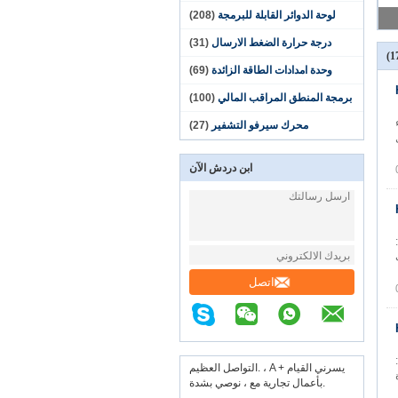
لوحة الدوائر القابلة للبرمجة
(208)
درجة حرارة الضغط الارسال
(31)
وحدة امدادات الطاقة الزائدة
(69)
برمجة المنطق المراقب المالي
(100)
لجزء
محرك سيرفو التشفير
(27)
حمل
ابن دردش الآن
عة:
ف
اتصل
عة:
التواصل العظيم. ، A + يسرني القيام
) 1.3 قدرة
بأعمال تجارية مع ، نوصي بشدة.