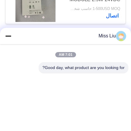
IP20 جديد
1-500USD MOQ:حاسب شخصي 1
اتصال
Miss Liu
فئات شعبية
جميع
7:01 AM
موتور servo الصناعية
ac محرك servo
Good day, what product are you looking for?
محركات المؤازرة
AC مضاعفات
الصناعية
مضاعفات
Modicon Quantum
العاكس تردد متغير
PLC
وحدة إخراج المدخلات
شاشة لمس HMI