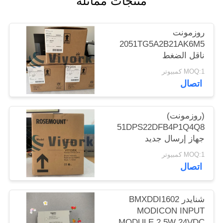
منتجات مماثلة
POLICY
روزمونت
2051TG5A2B21AK6M5
ناقل الضغط
MOQ:1 كمبيوتر
اتصال
(روزمونت)
1151DPS22DFB4P1Q4Q8
جهاز إرسال جديد
MOQ:1 كمبيوتر
اتصال
شنايدر BMXDDI1602
MODICON INPUT
MODULE 2.5W 24VDC