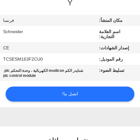
Y
مراقبة
مكان المنشأ:
فرنسا
الجودة
اسم العلامة
Schneider
التجارية:
اتصل
إصدار الشهادات:
CE
بنا
رقم الموديل:
TCSESM163F2CU0
تسليط الضوء:
,
شنايدر الكم modicon الكهربائية ، وحدة التحكم plc
اطلب
plc control module
اقتباس
اتصل بنا!
خريطة
الموقع
PRIVACY