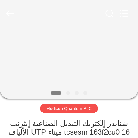
Shenzhen
Viyork
Technology
Co.,
LTD.
All
Rights
Reserved.
الصفحة
الرئيسية
منتجات
معلومات
عنا
Modicon Quantum PLC
جولة
في
شنايدر إلكتريك التبديل الصناعية إيثرنت
tcsesm 163f2cu0 16 ميناء UTP الألياف
المعمل