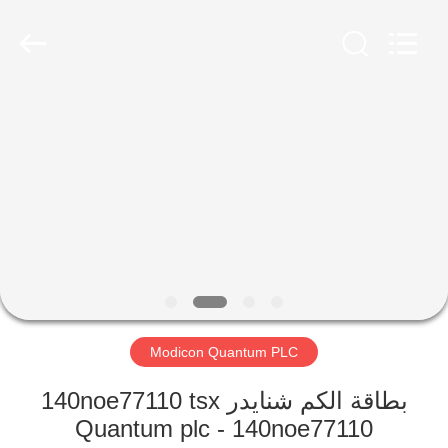
Shenzhen
Viyork
Technology
Co.,
LTD.
All
Rights
Reserved.
الصفحة
الرئيسية
منتجات
معلومات
عنا
Modicon Quantum PLC
جولة
في
بطاقة الكم شنايدر 140noe77110 tsx
Quantum plc - 140noe77110
المعمل