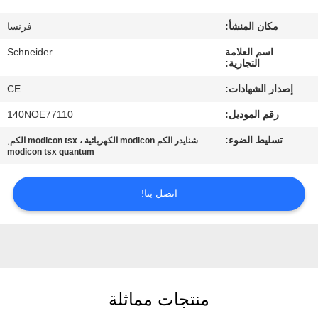
مكان المنشأ:
فرنسا
مراقبة
اسم العلامة
Schneider
الجودة
التجارية:
إصدار الشهادات:
CE
اتصل
رقم الموديل:
140NOE77110
بنا
تسليط الضوء:
,
شنايدر الكم modicon الكهربائية ، modicon tsx الكم
modicon tsx quantum
اطلب
اقتباس
اتصل بنا!
خريطة
الموقع
منتجات مماثلة
PRIVACY