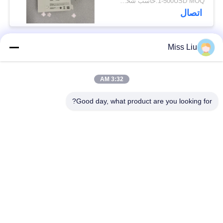
1-500USD MOQ:حاسب شخصي 1
اتصال
Miss Liu
فئات شعبية
جميع
3:32 AM
موتور servo الصناعية
ac محرك servo
Good day, what product are you looking for?
محركات المؤازرة
AC مضاعفات
الصناعية
مضاعفات
Modicon Quantum
العاكس تردد متغير
PLC
وحدة إخراج المدخلات
شاشة لمس HMI
الرقمية