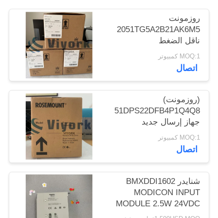
POLICY
روزمونت
2051TG5A2B21AK6M5
ناقل الضغط
MOQ:1 كمبيوتر
اتصال
(روزمونت)
1151DPS22DFB4P1Q4Q8
جهاز إرسال جديد
MOQ:1 كمبيوتر
اتصال
شنايدر BMXDDI1602
MODICON INPUT
MODULE 2.5W 24VDC
IP20 جديد