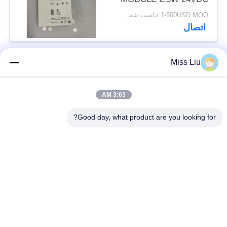
IP20 جديد
1-500USD MOQ:حاسب شخصي 1
اتصال
Miss Liu
فئات شعبية
جميع
3:03 AM
موتور servo الصناعية
ac محرك servo
Good day, what product are you looking for?
محركات المؤازرة
AC مضاعفات
الصناعية
مضاعفات
Modicon Quantum
العاكس تردد متغير
PLC
وحدة إخراج المدخلات
شاشة لمس HMI