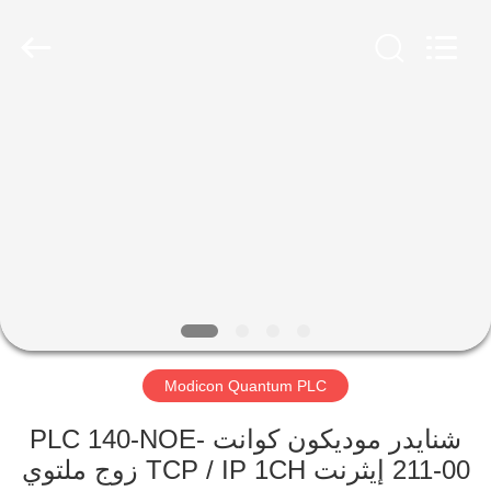
Shenzhen
Viyork
Technology
Co.,
LTD.
All
Rights
Reserved.
الصفحة
الرئيسية
منتجات
معلومات
عنا
Modicon Quantum PLC
جولة
في
شنايدر موديكون كوانت PLC 140-NOE-
211-00 إيثرنت TCP / IP 1CH زوج ملتوي
المعمل