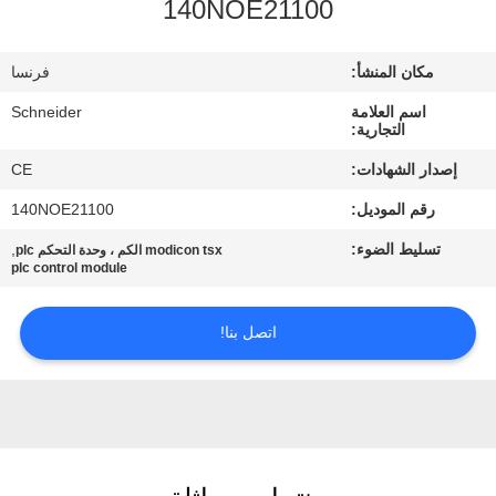
140NOE21100
مراقبة
مكان المنشأ:
فرنسا
الجودة
اسم العلامة
Schneider
التجارية:
اتصل
إصدار الشهادات:
CE
بنا
رقم الموديل:
140NOE21100
تسليط الضوء:
,
modicon tsx الكم ، وحدة التحكم plc
اطلب
plc control module
اقتباس
اتصل بنا!
خريطة
الموقع
PRIVACY