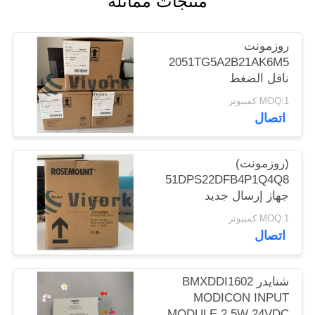
منتجات مماثلة
POLICY
روزمونت
2051TG5A2B21AK6M5
ناقل الضغط
MOQ:1 كمبيوتر
اتصال
(روزمونت)
1151DPS22DFB4P1Q4Q8
جهاز إرسال جديد
MOQ:1 كمبيوتر
اتصال
شنايدر BMXDDI1602
MODICON INPUT
MODULE 2.5W 24VDC