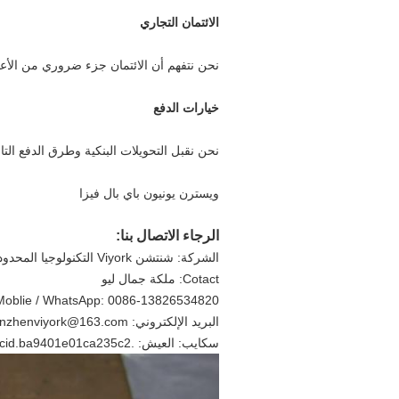
الائتمان التجاري
نحن نتفهم أن الائتمان جزء ضروري من الأعمال
خيارات الدفع
نحن نقبل التحويلات البنكية وطرق الدفع التال
ويسترن يونيون باي بال فيزا
الرجاء الاتصال بنا:
الشركة: شنتشن Viyork التكنولوجيا المحدودة.
Cotact: ملكة جمال ليو
Moblie / WhatsApp: 0086-13826534820
البريد الإلكتروني: shenzhenviyork@163.com
سكايب: العيش: .cid.ba9401e01ca235c2