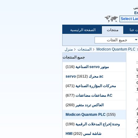
نى
E
Select L
 عنا
منتجات
الصفحة الرئيسية
Modicon Quantum PLC
المنتجات
منزل
جميع المنتجات
موتور servo الصناعية
(116)
ac محرك servo
(1612)
محركات المؤازرة الصناعية
(471)
AC مضاعفات مضاعفات
(677)
العاكس تردد متغير
(260)
Modicon Quantum PLC
(155)
وحدة إخراج المدخلات الرقمية
(190)
شاشة لمس HMI
(202)