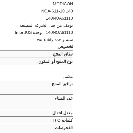
MODICON
140 NOA-611-10
140NOA61110
توقف من قبل الشركة المصنعة
140NOA61110 - وحدة InterBUS
سنة واحدة warrabty
تخصيص
نطاق المنتج
نوع المنتج أو المكون
مكمل
توافق المنتج
عدد الميناء
معدل انتقال
كلمات I / O
الفحوصات