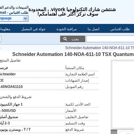
المبيعات والدعم الف
شنتشن شارك التكنولوجيا viyork. ، المحدودة
طلب اقتباس
-
mail
سوف نركز أكثر على اهتمامكم!
anguage
طلب اقتباس
اتصل بنا
مراقبة الجودة
جولة في المعمل
معلومات
بحث
Schneider Automation 140-NOA-611-10 T
Schneider Automation 140-NOA-611-10 TSX Quantum
تفاصيل المنتج:
مكان المنشأ:
فرنسا
اسم العلامة التجارية:
Schneider
إصدار الشهادات:
CE
رقم الموديل:
140NOA61110
شروط الدفع والشحن:
الحد الأدنى لكمية:
1 جهاز الكمبيوتر
الأسعار:
1-500USD
تفاصيل التغليف:
صندوق أصليّ
وقت التسليم:
2-3 أيام
شروط الدفع:
T / T ، ويسترن يونيون