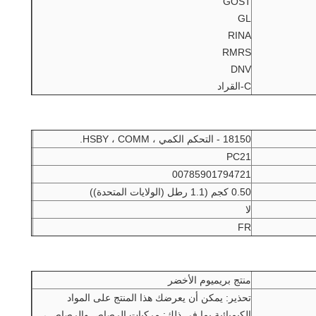
GOST
GL
RINA
RMRS
DNV
C-القراد
18150 - التحكم الكمي ، HSBY ، COMM.
PC21
00785901794721
0.50 كجم (1.1 رطل (الولايات المتحدة))
لا
FR
منتج بريميوم الأخضر
تحذير: يمكن أن يعرضك هذا المنتج على المواد
الكيميائية بما في ذلك: مركبات الرصاص والرصاص ،