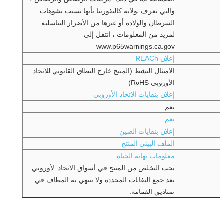
والتي تعرف بولاية كاليفورنيا بأنها تسبب تشوهات
السرطان والولادة أو غيرها من الأضرار التناسلية.
لمزيد من المعلومات ، انتقل إلى
www.p65warnings.ca.gov
إعلان REACh
الامتثال النشط (المنتج خارج النطاق القانوني للاتحاد
الأوروبي RoHS)
إعلان بنفايات الاتحاد الأوروبي
نعم
نعم
إعلان بنفايات الصين
الملف البيئي المنتج
معلومات نهاية الحياة
يجب التخلص من المنتج في أسواق الاتحاد الأوروبي
بعد جمع النفايات المحددة ولا ينتهي به المطاف في
صناديق القمامة.