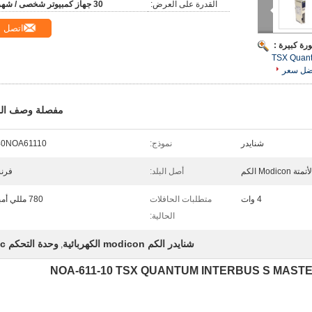
القدرة على العرض:
30 جهاز كمبيوتر شخصى / شهر
اتصل
رة كبيرة :
TSX Quant
ضل سعر
مفصلة وصف الم
شنايدر
نموذج:
40NOA61110
Modicon الكم
أصل البلد:
فرن
4 وات
متطلبات الحافلات
780 مللي أمبير
الحالية:
شنايدر الكم modicon الكهربائية
وحدة التحكم plc
,