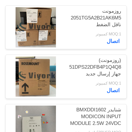
POLICY
روزمونت
2051TG5A2B21AK6M5
ناقل الضغط
MOQ:1 كمبيوتر
اتصال
(روزمونت)
1151DPS22DFB4P1Q4Q8
جهاز إرسال جديد
MOQ:1 كمبيوتر
اتصال
شنايدر BMXDDI1602
MODICON INPUT
MODULE 2.5W 24VDC
IP20 جديد