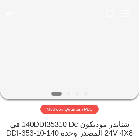
Shenzhen
Viyork
Technology
Co.,
LTD.
All
Rights
Reserved.
الصفحة
الرئيسية
منتجات
معلومات
عنا
Modicon Quantum PLC
جولة
في
شنايدر موديكون 140DDI35310 Dc في
24V 4X8 المصدر وحدة 140-DDI-353-10
المعمل