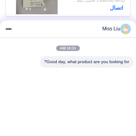
1-500USD MOQ:حاسب شخصي 1
اتصال
Miss Liu
فئات شعبية
جميع
10:31 AM
موتور servo الصناعية
ac محرك servo
Good day, what product are you looking for?
محركات المؤازرة
AC مضاعفات
الصناعية
مضاعفات
Modicon Quantum
العاكس تردد متغير
PLC
وحدة إخراج المدخلات
شاشة لمس HMI
الرقمية