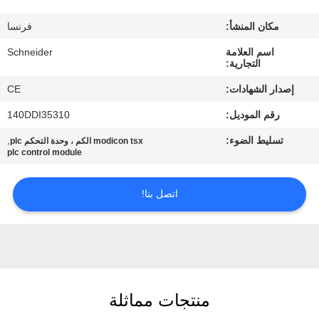
مكان المنشأ:
فرنسا
مراقبة
اسم العلامة
Schneider
الجودة
التجارية:
إصدار الشهادات:
CE
اتصل
رقم الموديل:
140DDI35310
بنا
تسليط الضوء:
,
modicon tsx الكم ، وحدة التحكم plc
plc control module
اطلب
اقتباس
اتصل بنا!
خريطة
الموقع
منتجات مماثلة
PRIVACY