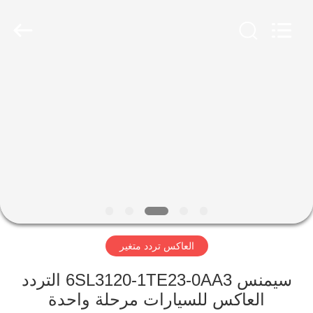
Shenzhen
Viyork
Technology
Co.,
LTD.
All
Rights
Reserved.
الصفحة
الرئيسية
منتجات
معلومات
عنا
العاكس تردد متغير
جولة
في
سيمنس 6SL3120-1TE23-0AA3 التردد
العاكس للسيارات مرحلة واحدة
المعمل