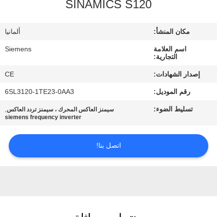
SINAMICS S120
مراقبة
مكان المنشأ:
ألمانيا
الجودة
اسم العلامة
Siemens
التجارية:
اتصل
إصدار الشهادات:
CE
بنا
رقم الموديل:
6SL3120-1TE23-0AA3
تسليط الضوء:
,
سيمنز العاكس المحرك ، سيمنز تردد العاكس
اطلب
siemens frequency inverter
اقتباس
اتصل بنا!
خريطة
الموقع
PRIVACY