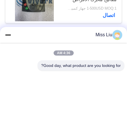
Schneider VW3A1101
1-500USD MOQ:1 جهاز كمبيوتر
جديدة
اتصال
Miss Liu
فئات شعبية
جميع
4:36 AM
موتور servo الصناعية
ac محرك servo
Good day, what product are you looking for?
محركات المؤازرة
AC مضاعفات
الصناعية
مضاعفات
Modicon Quantum
العاكس تردد متغير
PLC
وحدة إخراج المدخلات
شاشة لمس HMI