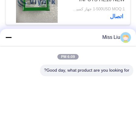
1-500USD MOQ:1 جهاز كمبيوتر
اتصال
Miss Liu
فئات شعبية
جميع
6:09 PM
موتور servo الصناعية
ac محرك servo
Good day, what product are you looking for?
محركات المؤازرة
AC مضاعفات
الصناعية
مضاعفات
Modicon Quantum
العاكس تردد متغير
PLC
وحدة إخراج المدخلات
شاشة لمس HMI