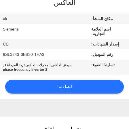
العاكس
مراقبة
مكان المنشأ:
uk
الجودة
اسم العلامة
Siemens
التجارية:
اتصل
إصدار الشهادات:
CE
بنا
رقم الموديل:
6SL3243-0BB30-1HA3
تسليط الضوء:
,
سيمنز العاكس المحرك ، العاكس تردد المرحلة 3
اطلب
3 phase frequency inverter
اقتباس
اتصل بنا!
خريطة
الموقع
PRIVACY