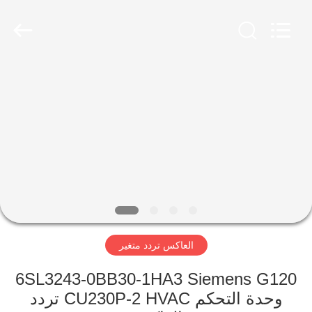
Shenzhen
Viyork
Technology
Co.,
LTD.
All
Rights
Reserved.
الصفحة
الرئيسية
منتجات
معلومات
عنا
العاكس تردد متغير
جولة
في
6SL3243-0BB30-1HA3 Siemens G120
وحدة التحكم CU230P-2 HVAC تردد
المعمل