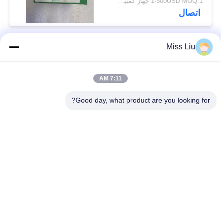
1-500USD MOQ:1 جهاز كمبيوتر
INPUTS 8 OUTPUTS
اتصال
NEW
Miss Liu
فئات شعبية
جميع
7:11 AM
موتور servo الصناعية
ac محرك servo
Good day, what product are you looking for?
محركات المؤازرة
AC مضاعفات
الصناعية
مضاعفات
Modicon Quantum
العاكس تردد متغير
PLC
وحدة إخراج المدخلات
شاشة لمس HMI
الرقمية