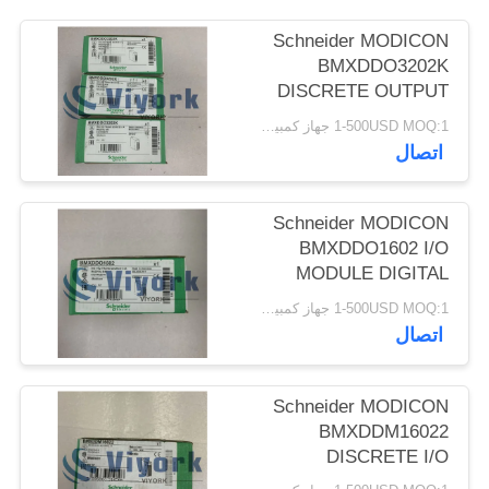
POLICY
Schneider MODICON
BMXDDO3202K
DISCRETE OUTPUT
MODULE 32
1-500USD MOQ:1 جهاز كمبيوتر
OUTPUTS 24VDC
اتصال
1AMP NEW
Schneider MODICON
BMXDDO1602 I/O
MODULE DIGITAL
5AMP 16Q TRANS
1-500USD MOQ:1 جهاز كمبيوتر
SOURCE NEW
اتصال
Schneider MODICON
BMXDDM16022
DISCRETE I/O
MODULE X80 8