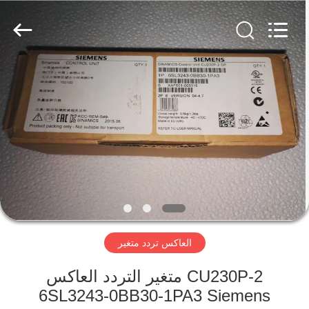
Shenzhen
Viyork
Technology
Co.,
LTD.
All
Rights
Reserved.
الصفحة
الرئيسية
منتجات
معلومات
عنا
العاكس تردد متغير
جولة
في
CU230P-2 متغير التردد العاكس
6SL3243-0BB30-1PA3 Siemens
المعمل