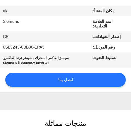
مكان المنشأ:
uk
مراقبة
اسم العلامة
Siemens
الجودة
التجارية:
إصدار الشهادات:
CE
اتصل
رقم الموديل:
6SL3243-0BB30-1PA3
بنا
تسليط الضوء:
,
سيمنز العاكس المحرك ، سيمنز تردد العاكس
siemens frequency inverter
اطلب
اقتباس
اتصل بنا!
خريطة
الموقع
منتجات مماثلة
PRIVACY