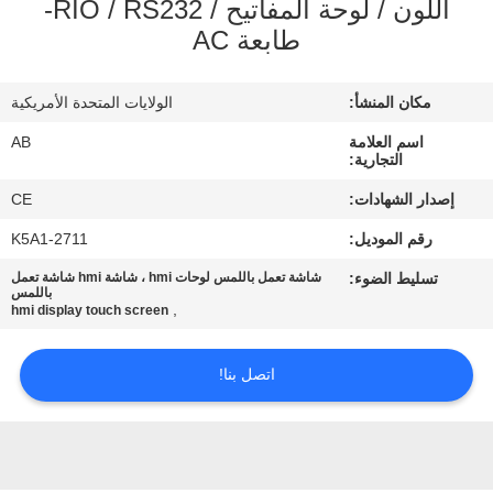
اللون / لوحة المفاتيح / RIO / RS232-
طابعة AC
مراقبة
الجودة
مكان المنشأ:
الولايات المتحدة الأمريكية
اسم العلامة
AB
اتصل
التجارية:
بنا
إصدار الشهادات:
CE
رقم الموديل:
2711-K5A1
اطلب
تسليط الضوء:
شاشة تعمل باللمس لوحات hmi ، شاشة hmi شاشة تعمل
باللمس
اقتباس
,
hmi display touch screen
خريطة
اتصل بنا!
الموقع
PRIVACY