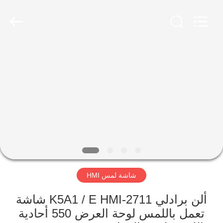
Shenzhen
Viyork
Technology
Co.,
LTD.
All
Rights
Reserved.
الصفحة
الرئيسية
منتجات
معلومات
عنا
شاشة لمس HMI
جولة
في
ألن برادلي 2711-K5A1 / E HMI شاشة
تعمل باللمس لوحة العرض 550 أحادية
المعمل