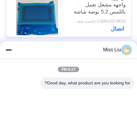
واجهة مشغل تعمل
باللمس 5.2 بوصة شاشة
عرض جديدة
1-500USD MOQ:حاسب شخصي 1
اتصال
Miss Liu
فئات شعبية
جميع
8:27 PM
موتور servo الصناعية
ac محرك servo
Good day, what product are you looking for?
محركات المؤازرة
AC مضاعفات
الصناعية
مضاعفات
Modicon Quantum
العاكس تردد متغير
PLC