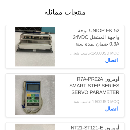
POLICY
منتجات مماثلة
UNIOP EK-52 لوحة
واجهة المشغل 24VDC
0.3A ضمان لمدة سنة
جديدة
1-500USD MOQ:حاسب شخصي 1
اتصال
أومرون R7A-PR02A
SMART STEP SERIES
SERVO PARAMETER
UNIT 1M CABLE NEW
1-500USD MOQ:حاسب شخصي 1
اتصال
أومرون NT21-ST121-E