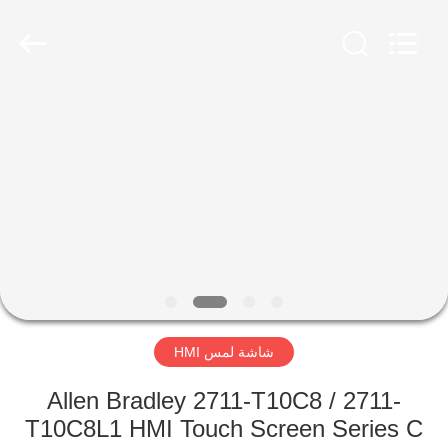
Shenzhen
Viyork
Technology
Co.,
LTD.
All
Rights
Reserved.
الصفحة
الرئيسية
منتجات
معلومات
عنا
شاشة لمس HMI
جولة
في
Allen Bradley 2711-T10C8 / 2711-
T10C8L1 HMI Touch Screen Series C
المعمل