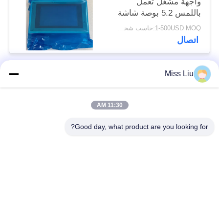
واجهة مشغل تعمل
باللمس 5.2 بوصة شاشة
عرض جديدة
1-500USD MOQ:حاسب شخصي 1
اتصال
Miss Liu
فئات شعبية
جميع
11:30 AM
موتور servo الصناعية
ac محرك servo
Good day, what product are you looking for?
محركات المؤازرة
AC مضاعفات
الصناعية
مضاعفات
Modicon Quantum
العاكس تردد متغير
PLC