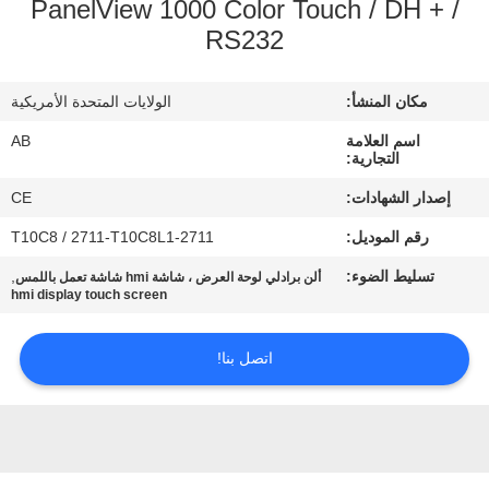
PanelView 1000 Color Touch / DH + /
RS232
مراقبة
الجودة
مكان المنشأ:
الولايات المتحدة الأمريكية
اسم العلامة
AB
اتصل
التجارية:
بنا
إصدار الشهادات:
CE
رقم الموديل:
2711-T10C8 / 2711-T10C8L1
اطلب
تسليط الضوء:
,
ألن برادلي لوحة العرض ، شاشة hmi شاشة تعمل باللمس
hmi display touch screen
اقتباس
اتصل بنا!
خريطة
الموقع
PRIVACY