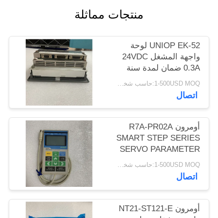
POLICY
منتجات مماثلة
UNIOP EK-52 لوحة
واجهة المشغل 24VDC
0.3A ضمان لمدة سنة
جديدة
1-500USD MOQ:حاسب شخصي 1
اتصال
أومرون R7A-PR02A
SMART STEP SERIES
SERVO PARAMETER
UNIT 1M CABLE NEW
1-500USD MOQ:حاسب شخصي 1
اتصال
أومرون NT21-ST121-E