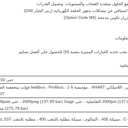
ع الحلول متعددة الفتحات والمستويات.
وتشمل القدرات:
 مدمجة (Option Code M4)
يجب تحديد الخيارات المميزة بنجمة (H) للحصول على أفضل تسليم.
افية.
حتى 150: 1
اللاسلكي
HART® ، مؤسسة fieldbus ، Profibus ، 1-5 فولت منخف
RT
ما يصل إلى 2000psi (137،89 bar) التفاضلية ، حتى ar) Gage
(275،79 bar) مطلق