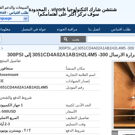
المبيعات والدعم ال
شنتشن شارك التكنولوجيا viyork. ، المحدودة
طلب اقتباس
-
mail
سوف نركز أكثر على اهتمامكم!
anguage
طلب اقتباس
اتصل بنا
مراقبة الجودة
جولة في المعمل
معلومات
بحث
تفاصيل المنتج:
مكان المنشأ:
سنغافورة
اسم العلامة التجارية:
Rosemount
إصدار الشهادات:
CE
رقم الموديل:
3051CD4A02A1AB1H2L4M5
شروط الدفع والشحن:
الحد الأدنى لكمية:
1 جهاز الكمبيوتر
الأسعار:
1-500USD
تفاصيل التغليف:
المربع الاصلي
وقت التسليم:
2-3 أيام
شروط الدفع:
T / T ، ويسترن يونيون