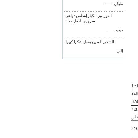
—— مايكل
الموردون الكبار إنه لمن دواعي
سروري العمل معك
—— ديفيد
الشحن السريع يعمل شكرا كبيرا
—— إلين
ضة الطاقة
HA
2000psig (137،89 b ، حتى 4000psia