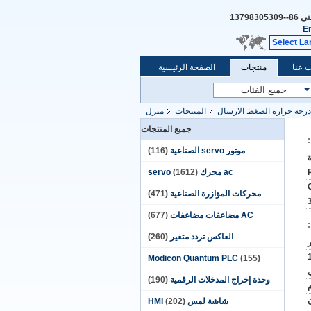
فنى
86--13798305309
E
Select L
 عنا
منتجات
الصفحة الرئيسية
درجة حرارة الضغط الارسال
المنتجات
منزل
جميع المنتجات
موتور servo الصناعية
(116)
ac محرك servo
(1612)
محركات المؤازرة الصناعية
(471)
AC مضاعفات مضاعفات
(677)
العاكس تردد متغير
(260)
Modicon Quantum PLC
(155)
وحدة إخراج المدخلات الرقمية
(190)
شاشة لمس HMI
(202)