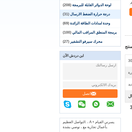
لوحة الدوائر القابلة للبرمجة
(208)
درجة حرارة الضغط الارسال
(31)
وحدة امدادات الطاقة الزائدة
(69)
برمجة المنطق المراقب المالي
(100)
محرك سيرفو التشفير
(27)
نتج
ابن دردش الآن
3
رة
يد
اتصل
ل
التواصل العظيم. ، A + يسرني القيام
بأعمال تجارية مع ، نوصي بشدة.