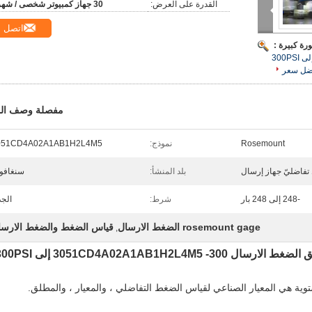
القدرة على العرض:
30 جهاز كمبيوتر شخصى / شهر
اتصل
رة كبيرة :
ضل سعر
مفصلة وصف الم
Rosemount
نموذج:
051CD4A02A1AB1H2L4M5
فاضليّ جهاز إرسال
بلد المنشأ:
سنغافو
-248 إلى 248 بار
شرط:
الجد
rosemount gage الضغط الارسال
قياس الضغط والضغط الارسا
,