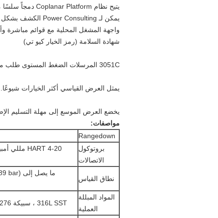
يتيح نظام Coplanar Platform
دمجاً
سلسًا
م
يمكن لـ Power Consulting الكشف بشكل استباقي عن مشكلات تدهور الحلقة الكهربائية (رمز الخيار DA0)
واجهة المشغل المحلية مع قوائم مباشرة وأزرار تكوين
شهادة السلامة (رمز الخيار كيو تي)
3051C المرسلات الضغط المستوى طلب معلومات
يمثل العرض القياسي أكثر الخيارات شيوعًا.
يخضع العرض الموسع إلى مهلة التسليم الإض
مواصفات:
Rangedown
بروتوكول
HART 4-20 مللي أمبير ،
الاتصالات
نطاق القياس
المواد المبللة
316L SST ، سبيكة C-276 ، سبيكة 400 ، التنتالوم ، سبيكة مطلية بالذهب 400 ، مطلية بالذهب 316L SST
العملية