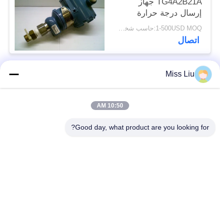
TG4A2B21A جهاز
إرسال درجة حرارة
الضغط 0 - 230BAR
1-500USD MOQ:حاسب شخصي 1
10.5 - 55VDC 4-20MA
اتصال
Miss Liu
فئات شعبية
جميع
10:50 AM
موتور servo الصناعية
ac محرك servo
Good day, what product are you looking for?
محركات المؤازرة
AC مضاعفات
الصناعية
مضاعفات
Modicon Quantum
العاكس تردد متغير
PLC