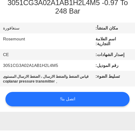
3051CG3A02A1AB1H2L4M5 -0.97 To
248 Bar
مراقبة
الجودة
مكان المنشأ:
سنغافورة
اسم العلامة
Rosemount
اتصل
التجارية:
بنا
إصدار الشهادات:
CE
رقم الموديل:
3051CG3A02A1AB1H2L4M5
اطلب
تسليط الضوء:
قياس الضغط والضغط الارسال ، الضغط الارسال المستوى
,
coplanar pressure transmitter
اقتباس
اتصل بنا!
خريطة
الموقع
PRIVACY