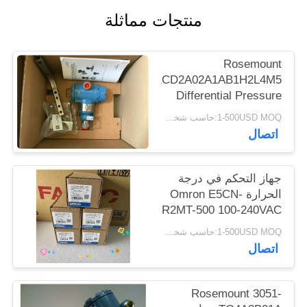
POLICY
منتجات مماثلة
Rosemount
3051CD2A02A1AB1H2L4M5
Differential Pressure
Temperature
1-500USD MOQ:حاسب شخصي 1
Transmitter -62160 To
اتصال
62160 Mbar NEW
ORIGINAL
جهاز التحكم في درجة
الحرارة Omron E5CN-
R2MT-500 100-240VAC
50 / 60HZ NEW
1-500USD MOQ:حاسب شخصي 1
اتصال
Rosemount 3051-