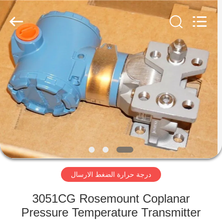
Shenzhen
Viyork
Technology
Co.,
LTD.
All
Rights
Reserved.
الصفحة
الرئيسية
منتجات
معلومات
عنا
درجة حرارة الضغط الارسال
جولة
في
3051CG Rosemount Coplanar
Pressure Temperature Transmitter
المعمل