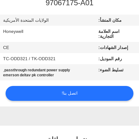
97067175-A01
مراقبة
مكان المنشأ:
الولايات المتحدة الأمريكية
الجودة
اسم العلامة
Honeywell
التجارية:
اتصل
إصدار الشهادات:
CE
بنا
رقم الموديل:
TC-ODD321 / TK-ODD321
تسليط الضوء:
,
passthrough redundant power supply
اطلب
emerson deltav pk controller
اقتباس
اتصل بنا!
خريطة
الموقع
PRIVACY