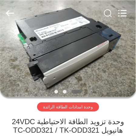
Shenzhen
Viyork
Technology
Co.,
LTD.
All
Rights
Reserved.
الصفحة
الرئيسية
منتجات
معلومات
عنا
وحدة امدادات الطاقة الزائدة
جولة
في
وحدة تزويد الطاقة الاحتياطية 24VDC
هانيويل TC-ODD321 / TK-ODD321
المعمل