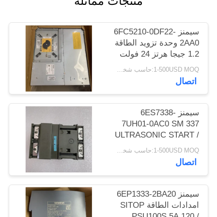
منتجات مماثلة
POLICY
سيمنز 6FC5210-0DF22-
2AA0 وحدة تزويد الطاقة
1.2 جيجا هرتز 24 فولت
تيار مستمر جديد
1-500USD MOQ:حاسب شخصي 1
اتصال
سيمنز 6ES7338-
7UH01-0AC0 SM 337
ULTRASONIC START /
STOP INTERFACE
1-500USD MOQ:حاسب شخصي 1
NEW
اتصال
سيمنز 6EP1333-2BA20
امدادات الطاقة SITOP
PSU100S 5A 120 /