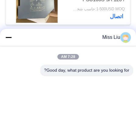
230V NEW
1-500USD MOQ:حاسب شخصي 1
اتصال
Miss Liu
فئات شعبية
جميع
7:28 AM
موتور servo الصناعية
ac محرك servo
Good day, what product are you looking for?
محركات المؤازرة
AC مضاعفات
الصناعية
مضاعفات
Modicon Quantum
العاكس تردد متغير
PLC
وحدة إخراج المدخلات
شاشة لمس HMI