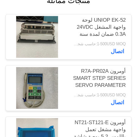
منتجات مماثلة
POLICY
UNIOP EK-52 لوحة
واجهة المشغل 24VDC
0.3A ضمان لمدة سنة
جديدة
1-500USD MOQ:حاسب شخصي 1
اتصال
أومرون R7A-PR02A
SMART STEP SERIES
SERVO PARAMETER
UNIT 1M CABLE NEW
1-500USD MOQ:حاسب شخصي 1
اتصال
أومرون NT21-ST121-E
واجهة مشغل تعمل
باللمس 5.2 بوصة شاشة