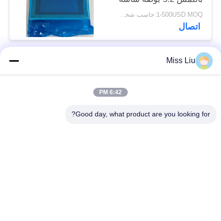
عرض جديدة
1-500USD MOQ:حاسب شخصي 1
اتصال
Miss Liu
فئات شعبية
جميع
6:42 PM
موتور servo الصناعية
ac محرك servo
Good day, what product are you looking for?
محركات المؤازرة
AC مضاعفات
الصناعية
مضاعفات
Modicon Quantum
العاكس تردد متغير
PLC
وحدة إخراج المدخلات
شاشة لمس HMI