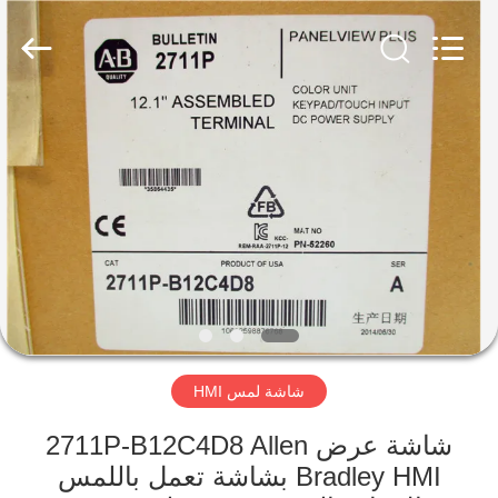
Shenzhen
Viyork
Technology
Co.,
LTD.
All
Rights
Reserved.
الصفحة
الرئيسية
منتجات
معلومات
عنا
شاشة لمس HMI
جولة
في
شاشة عرض 2711P-B12C4D8 Allen
Bradley HMI بشاشة تعمل باللمس
المعمل