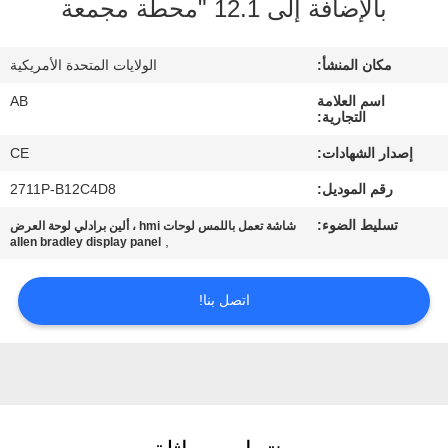
بالإضافة إلى 12.1 "محطة مجمعة
مراقبة
مكان المنشأ:
الولايات المتحدة الأمريكية
الجودة
اسم العلامة
AB
التجارية:
اتصل
إصدار الشهادات:
CE
بنا
رقم الموديل:
2711P-B12C4D8
تسليط الضوء:
شاشة تعمل باللمس لوحات hmi ، ألين برادلي لوحة العرض
اطلب
,
allen bradley display panel
اقتباس
اتصل بنا!
خريطة
الموقع
PRIVACY