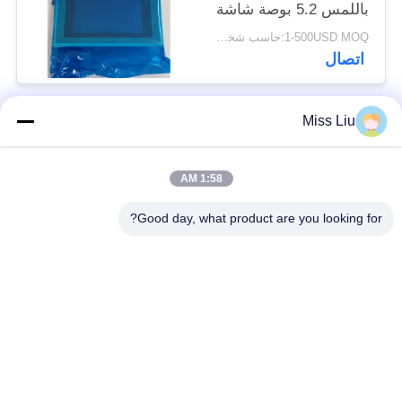
باللمس 5.2 بوصة شاشة
عرض جديدة
1-500USD MOQ:حاسب شخصي 1
اتصال
Miss Liu
فئات شعبية
جميع
1:58 AM
موتور servo الصناعية
ac محرك servo
Good day, what product are you looking for?
محركات المؤازرة
AC مضاعفات
الصناعية
مضاعفات
Modicon Quantum
العاكس تردد متغير
PLC
وحدة إخراج المدخلات