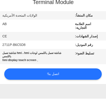
Terminal Module
مراقبة
مكان المنشأ:
الولايات المتحدة الأمريكية
الجودة
اسم العلامة
AB
التجارية:
اتصل
إصدار الشهادات:
CE
بنا
رقم الموديل:
2711P-B6C5D8
تسليط الضوء:
شاشة تعمل باللمس لوحات hmi ، hmi شاشة تعمل
اطلب
باللمس
,
hmi display touch screen
اقتباس
اتصل بنا!
خريطة
الموقع
PRIVACY