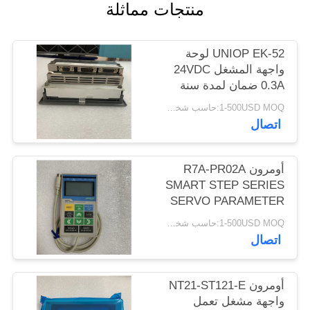
منتجات مماثلة
POLICY
UNIOP EK-52 لوحة
واجهة المشغل 24VDC
0.3A ضمان لمدة سنة
جديدة
1-500USD MOQ:حاسب شخصي 1
اتصال
أومرون R7A-PR02A
SMART STEP SERIES
SERVO PARAMETER
UNIT 1M CABLE NEW
1-500USD MOQ:حاسب شخصي 1
اتصال
أومرون NT21-ST121-E
واجهة مشغل تعمل