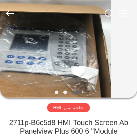
Shenzhen
Viyork
Technology
Co.,
LTD.
All
Rights
Reserved.
الصفحة
الرئيسية
منتجات
معلومات
عنا
شاشة لمس HMI
جولة
في
2711p-B6c5d8 HMI Touch Screen Ab
Panelview Plus 600 6 "Module
المعمل